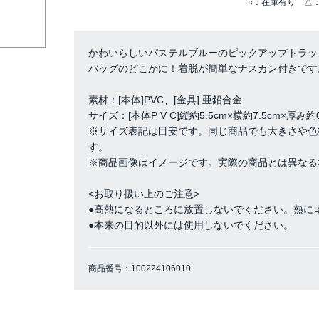
○：在庫有り △：
かわいらしいパステルブルーのピックアップトラッ
バッグのどこかに！着脱が簡単なナスカン付きです
素材：[本体]PVC、[金具] 亜鉛合金
サイズ：[本体P V C]縦約5.5cm×横約7.5cm×厚み
※サイズ表記は目安です。同じ商品でも大きさや色
す。
※商品画像はイメージです。実際の商品とは異なる
<お取り扱い上のご注意>
●高熱になるところに放置しないでください。熱に
●本来の目的以外には使用しないでください。
商品番号：
100224106010