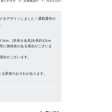
残りわずか □：在庫確認中 ×：SOLD OUT
クをデザインしました！通勤通学の
。
約0.3cm、[本体＆金具]全長約12cm
等に個体差がある場合がございま
場合がございます。
よる変形のおそれがあります。