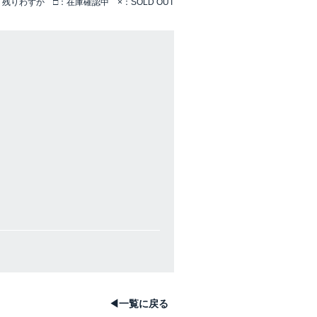
残りわずか □：在庫確認中 ×：SOLD OUT
◀一覧に戻る