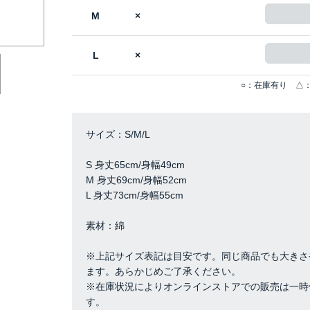
M
×
L
×
○：在庫有り △：
サイズ：S/M/L
S 身丈65cm/身幅49cm
M 身丈69cm/身幅52cm
L 身丈73cm/身幅55cm
素材：綿
※上記サイズ表記は目安です。同じ商品でも大きさ
ます。あらかじめご了承ください。
※在庫状況によりオンラインストアでの販売は一時
す。