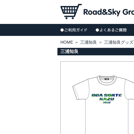
HOME
＞
三浦知良
＞
三浦知良グッズ
三浦知良